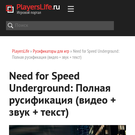
PlayersLife
»
Русификаторы для игр
» Need for Speed Underground:
Полная русификация (видео + звук + текст)
Need for Speed
Underground: Полная
русификация (видео +
звук + текст)