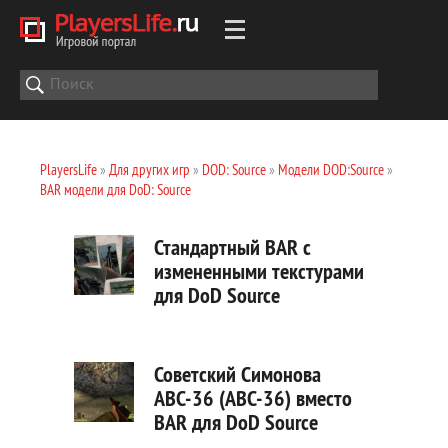
PlayersLife
»
Для других игр
»
DOD: Source
»
Модели DOD:Source
»
BAR модели для DoD: Source
Стандартный BAR с
измененными текстурами
для DoD Source
Советский Симонова
АВС-36 (АВС-36) вместо
BAR для DoD Source