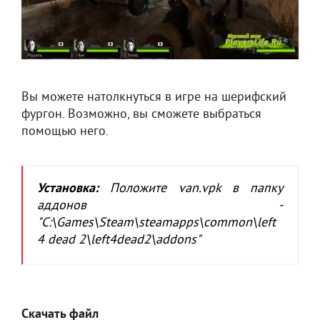
Вы можете натолкнуться в игре на шерифский
фургон. Возможно, вы сможете выбраться
помощью него.
Установка:
Положите van.vpk в папку
аддонов -
"C:\Games\Steam\steamapps\common\left
4 dead 2\left4dead2\addons"
Скачать файл