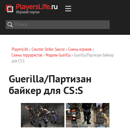
PlayersLife
»
Counter-Strike: Source
»
Скины игроков
»
Скины террористов
»
Модели Guerilla
» Guerilla/Партизан байкер
для CS:S
Guerilla/Партизан
байкер для CS:S