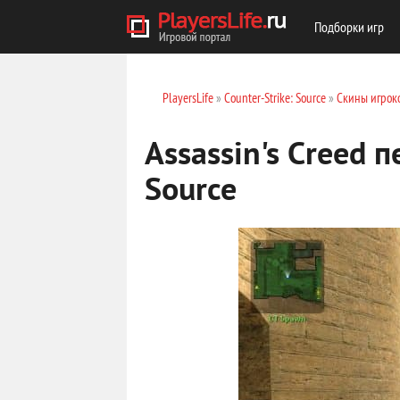
Подборки игр
PlayersLife
»
Counter-Strike: Source
»
Скины игрок
Assassin's Creed п
Source