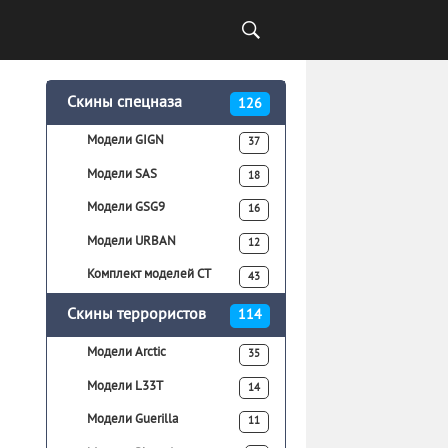
Скины спецназа
126
Модели GIGN
37
Модели SAS
18
Модели GSG9
16
Модели URBAN
12
Комплект моделей CT
43
Скины террористов
114
Модели Arctic
35
Модели L33T
14
Модели Guerilla
11