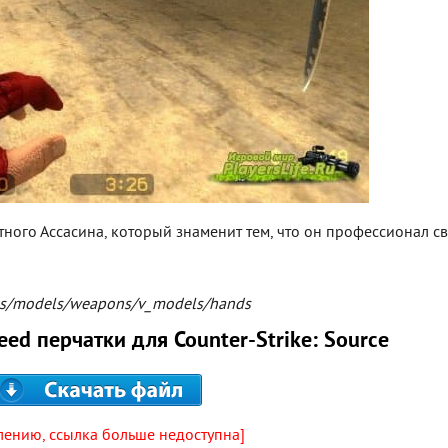
тного Ассасина, который знаменит тем, что он профессионал с
als/models/weapons/v_models/hands
reed перчатки для Counter-Strike: Source
лению, ссылка больше недоступна]