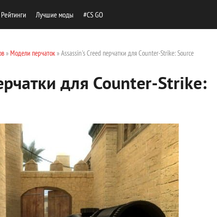
Рейтинги
Лучшие моды
#CS GO
ов
»
Модели перчаток
» Assassin's Creed перчатки для Counter-Strike: Source
ерчатки для Counter-Strike: