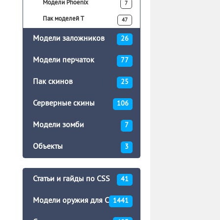
Модели Phoenix
7
Пак моделей T
47
Модели заложников
26
Модели перчаток
77
Пак скинов
25
Серверные скины
106
Модели зомби
7
Объекты
3
Статьи и гайды по CSS
41
Модели оружия для CSS
1441