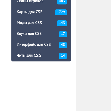
Скины игроков
483
Карты для CSS
1729
Моды для CSS
143
Звуки для CSS
17
Интерфейс для CSS
48
Читы для CS:S
14