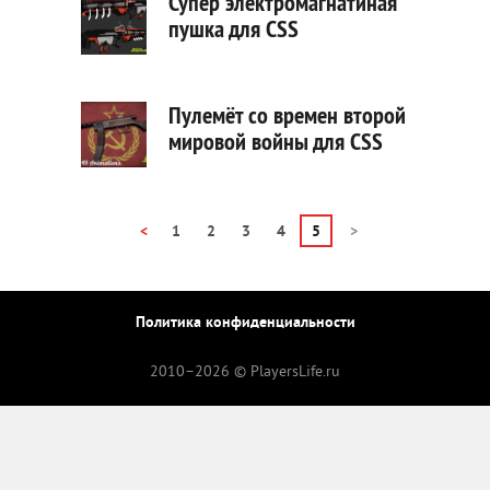
Супер электромагнатиная
пушка для CSS
Пулемёт со времен второй
мировой войны для CSS
<
1
2
3
4
5
>
Политика конфиденциальности
2010–
2026 © PlayersLife.ru