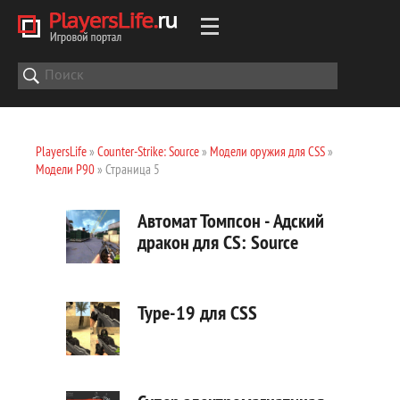
PlayersLife
»
Counter-Strike: Source
»
Модели оружия для CSS
»
Модели P90
» Страница 5
Автомат Томпсон - Адский
дракон для CS: Source
Type-19 для CSS