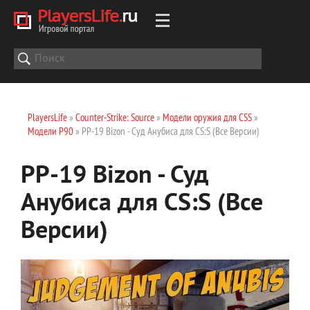
PlayersLife
»
Counter-Strike: Source
»
Модели оружия для CSS
»
Модели P90
» PP-19 Bizon - Суд Анубиса для CS:S (Все Версии)
PP-19 Bizon - Суд
Анубиса для CS:S (Все
Версии)