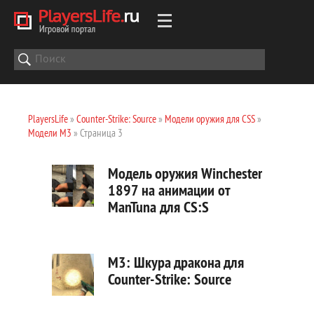
PlayersLife
»
Counter-Strike: Source
»
Модели оружия для CSS
»
Модели M3
» Страница 3
Модель оружия Winchester
1897 на анимации от
ManTuna для CS:S
M3: Шкура дракона для
Counter-Strike: Source