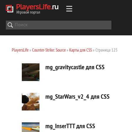
PlayersLife
»
Counter-Strike: Source
»
Карты для CSS
» Страница 125
mg_gravitycastle для CSS
mg_StarWars_v2_4 для CSS
mg_InserTTT для CSS