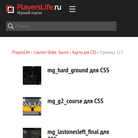
PlayersLife
»
Counter-Strike: Source
»
Карты для CSS
» Страница 123
mg_hard_ground для CSS
mg_g2_course для CSS
mg_lastonesleft_final для