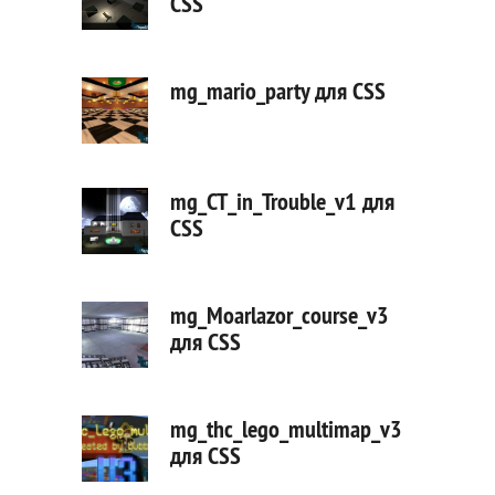
CSS
mg_mario_party для CSS
mg_CT_in_Trouble_v1 для
CSS
mg_Moarlazor_course_v3
для CSS
mg_thc_lego_multimap_v3
для CSS