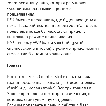
zoom_sensitivity_ratio, которая регулирует
чувствительность мыши в режиме
прицеливания.
P.S2 Умение представить, где будет находиться
цель. Постарайтесь целиться без zoom'а, то есть
представлять, где бы находился прицел у
винтовки в режиме прицеливания.
P.S3 Tеперь у AWP (как и у любой другой
снайперской винтовки) в режиме прицеливания
стекло как бы немного запачкано.
Гранаты
Как вы знаете, в Counter-Strike есть три вида
гранат: осколочная граната (HE), ослепительная
(flash) и дымовая (smoke). Все три гранаты в
Source претерпели некоторые изменения, о
которых стоит упомянуть отдельно.
Если вы попадаете в радиус действия flash-