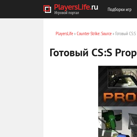
Подборки игр
PlayersLife
»
Counter-Strike: Source
» Готовый CS:S
Готовый CS:S Prop