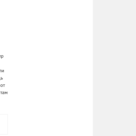
ер
ли
дь
 от
 там