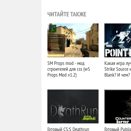
ЧИТАЙТЕ ТАКЖЕ
SM Props mod - мод
Какая игра лу
строителей для css (wS
Strike Source 
Props Mod v1.2)
Blank? И чем?
Готовый CS:S Deathrun
Готовый Publi