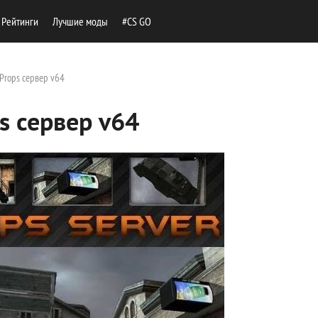
Рейтинги
Лучшие моды
#CS GO
 Props сервер v64
s сервер v64