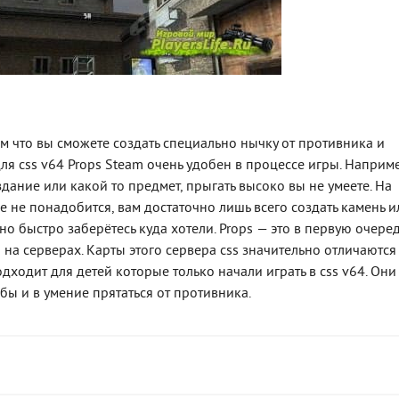
том что вы сможете создать специально нычку от противника и
для css v64 Props Steam очень удобен в процессе игры. Наприм
дание или какой то предмет, прыгать высоко вы не умеете. На
ие не понадобится, вам достаточно лишь всего создать камень и
но быстро заберётесь куда хотели. Props — это в первую очере
 на серверах. Карты этого сервера css значительно отличаются
одходит для детей которые только начали играть в css v64. Они
бы и в умение прятаться от противника.