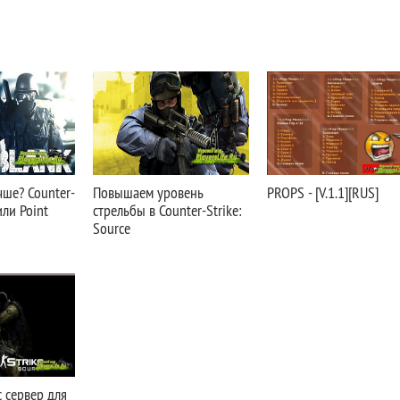
чше? Counter-
Повышаем уровень
PROPS - [V.1.1][RUS]
или Point
стрельбы в Counter-Strike:
Source
c сервер для