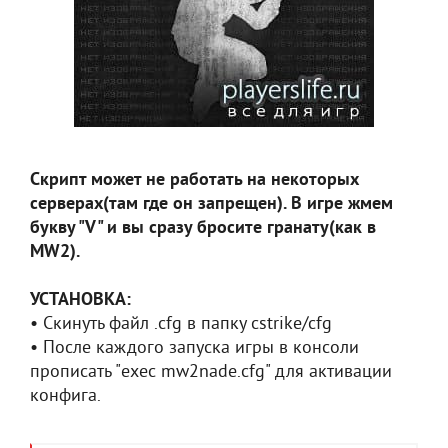
Скрипт может не работать на некоторых
серверах(там где он запрещен). В игре жмем
букву "V" и вы сразу бросите гранату(как в
MW2).
УСТАНОВКА:
• Скинуть файл .cfg в папку cstrike/cfg
• После каждого запуска игры в консоли
прописать "exec mw2nade.cfg" для активации
конфига.