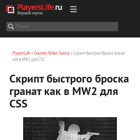
PlayersLife
»
Counter-Strike: Source
» Скрипт быстрого броска гранат
как в MW2 для CSS
Скрипт быстрого броска
гранат как в MW2 для
CSS