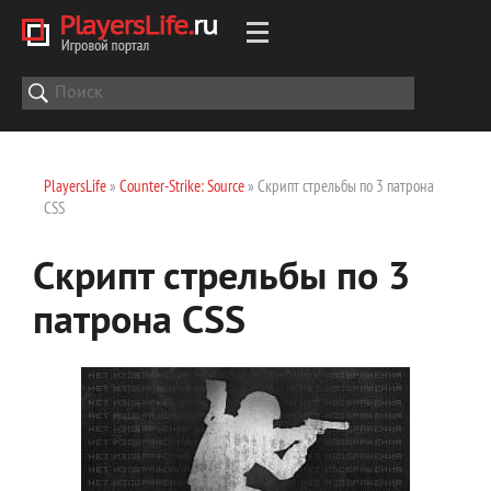
PlayersLife
»
Counter-Strike: Source
» Скрипт стрельбы по 3 патрона
CSS
Скрипт стрельбы по 3
патрона CSS