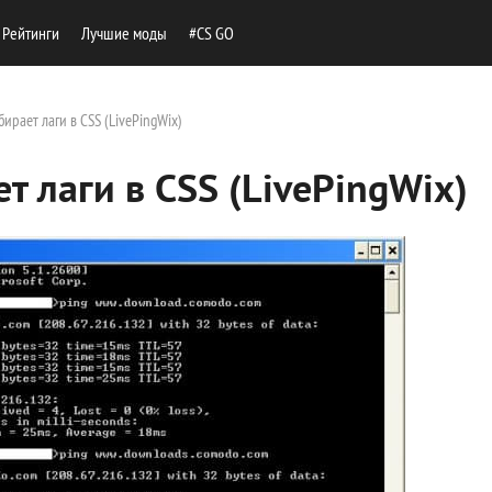
Рейтинги
Лучшие моды
#CS GO
ирает лаги в CSS (LivePingWix)
т лаги в CSS (LivePingWix)