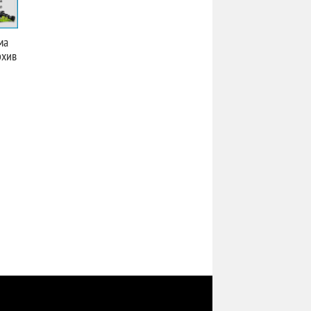
ма
рхив