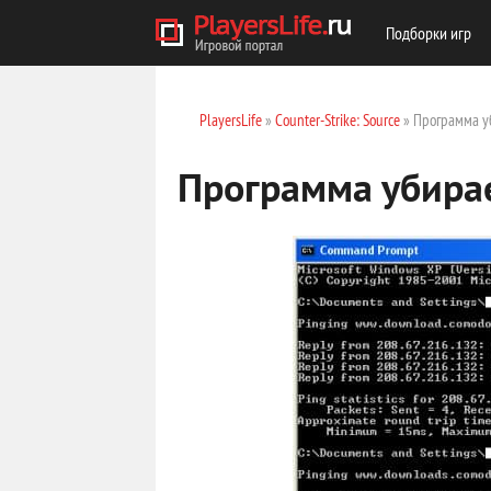
Подборки игр
PlayersLife
»
Counter-Strike: Source
» Программа уб
Программа убирае