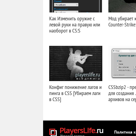
Как Изменить оружие с
Мод убирает 
левой руки на правую или
Counter-Strike
наоборот в CS:S
Конфиг понижение лагов и
CSSbzip2 - пр
пинга в CSS [Убираем лаги
для создания .
в CSS]
архивов на се
Политика 