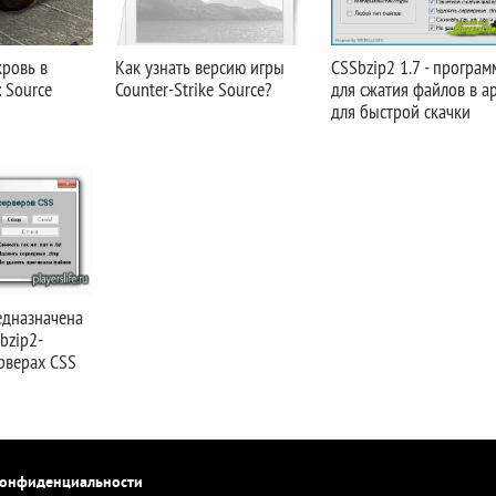
кровь в
Как узнать версию игры
CSSbzip2 1.7 - програм
: Source
Counter-Strike Source?
для сжатия файлов в а
для быстрой скачки
едназначена
bzip2-
рверах CSS
конфиденциальности