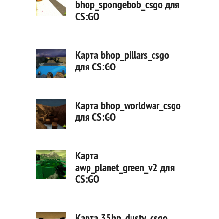
bhop_spongebob_csgo для
CS:GO
Карта bhop_pillars_csgo
для CS:GO
Карта bhop_worldwar_csgo
для CS:GO
Карта
awp_planet_green_v2 для
CS:GO
Карта 35hp_dusty_csgo