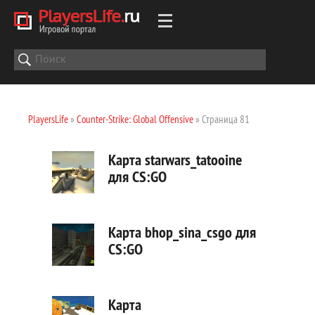
PlayersLife
»
Counter-Strike: Global Offensive
» Страница 81
Карта starwars_tatooine
для CS:GO
Карта bhop_sina_csgo для
CS:GO
Карта