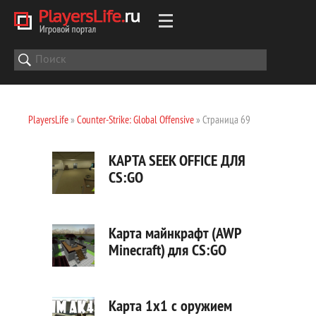
PlayersLife
»
Counter-Strike: Global Offensive
» Страница 69
КАРТА SEEK OFFICE ДЛЯ
CS:GO
Карта майнкрафт (AWP
Minecraft) для CS:GO
Карта 1х1 с оружием