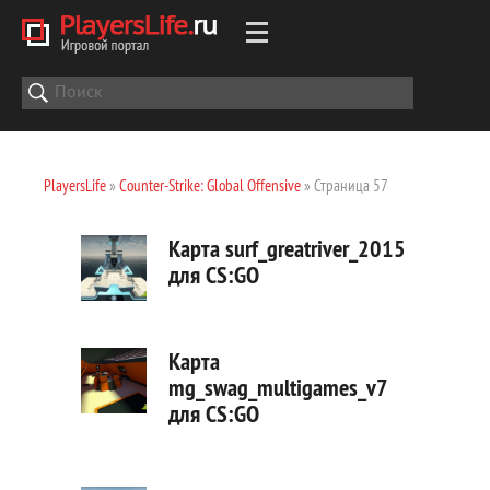
PlayersLife
»
Counter-Strike: Global Offensive
» Страница 57
Карта surf_greatriver_2015
для CS:GO
Карта
mg_swag_multigames_v7
для CS:GO