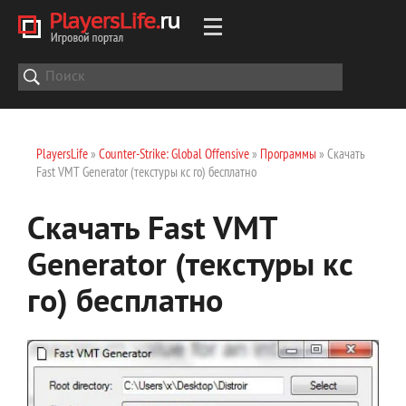
PlayersLife
»
Counter-Strike: Global Offensive
»
Программы
» Скачать
Fast VMT Generator (текстуры кс го) бесплатно
Скачать Fast VMT
Generator (текстуры кс
го) бесплатно