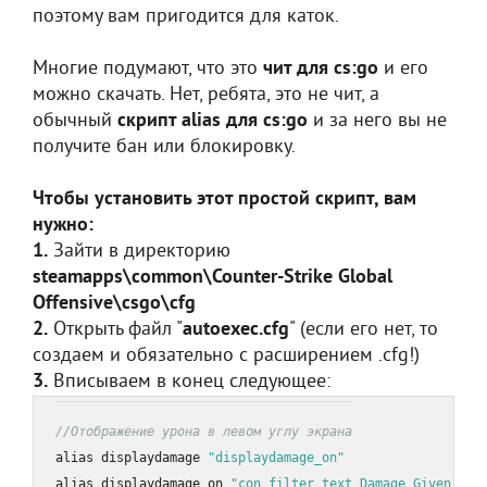
поэтому вам пригодится для каток.
Многие подумают, что это
чит для cs:go
и его
можно скачать. Нет, ребята, это не чит, а
обычный
скрипт alias для cs:go
и за него вы не
получите бан или блокировку.
Чтобы установить этот простой скрипт, вам
нужно:
1.
Зайти в директорию
steamapps\common\Counter-Strike Global
Offensive\csgo\cfg
2.
Открыть файл "
autoexec.cfg
" (если его нет, то
создаем и обязательно с расширением .cfg!)
3.
Вписываем в конец следующее:
//Отображение урона в левом углу экрана
alias displaydamage 
"displaydamage_on"
alias displaydamage_on 
"con_filter_text Damage Given To;