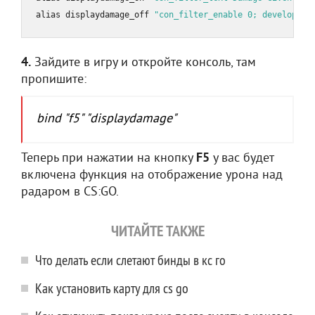
alias displaydamage_off 
"con_filter_enable 0; developer 
4.
Зайдите в игру и откройте консоль, там
пропишите:
bind "f5" "displaydamage"
Теперь при нажатии на кнопку
F5
у вас будет
включена функция на отображение урона над
радаром в CS:GO.
ЧИТАЙТЕ ТАКЖЕ
Что делать если слетают бинды в кс го
Как установить карту для cs go