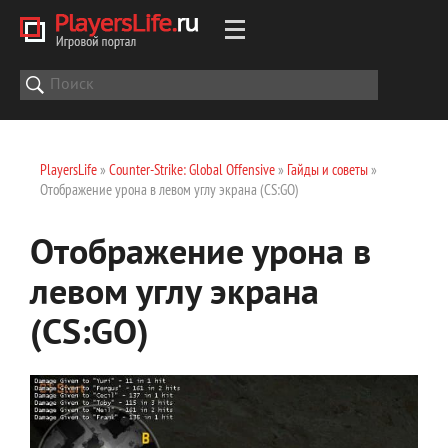
PlayersLife
»
Counter-Strike: Global Offensive
»
Гайды и советы
»
Отображение урона в левом углу экрана (CS:GO)
Отображение урона в
левом углу экрана
(CS:GO)