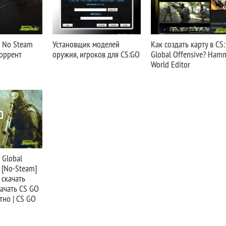
O No Steam
Установщик моделей
Как создать карту в CS:
торрент
оружия, игроков для CS:GO
Global Offensive? Ham
World Editor
: Global
a [No-Steam]
 скачать
качать CS GO
тно | CS GO