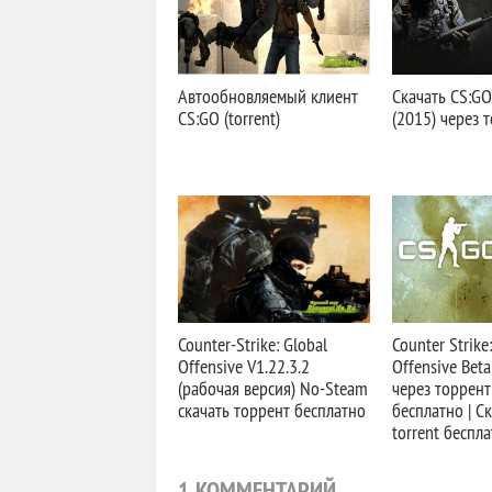
Автообновляемый клиент
Скачать CS:G
CS:GO (torrent)
(2015) через 
Counter-Strike: Global
Counter Strike
Offensive V1.22.3.2
Offensive Bet
(рабочая версия) No-Steam
через торрент
скачать торрент бесплатно
бесплатно | С
torrent беспла
1 КОММЕНТАРИЙ