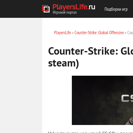
Подборки игр
PlayersLife
»
Counter-Strike: Global Offensive
» Coun
Counter-Strike: Gl
steam)