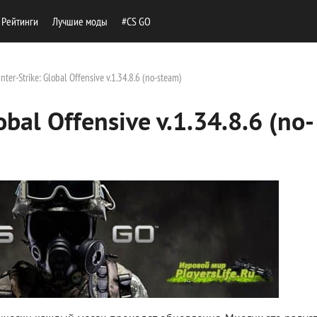
Рейтинги
Лучшие моды
#CS GO
ter-Strike: Global Offensive v.1.34.8.6 (no-steam)
obal Offensive v.1.34.8.6 (no-