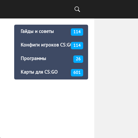
Гайды и советы
114
Конфиги игроков CS:GO
114
Программы
26
Карты для CS:GO
601