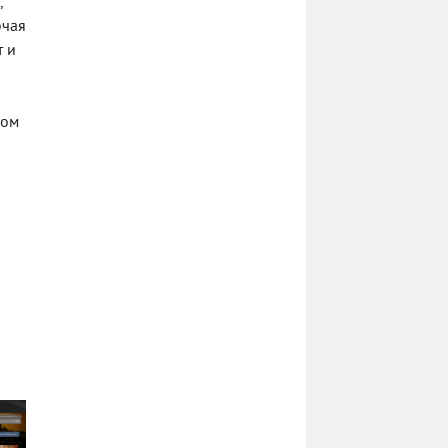
,
ючая
т и
мом