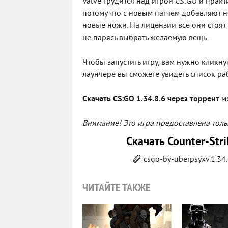
Valve трудится над игрой CS:GO и прак
потому что с новым патчем добавляют 
новые ножи. На лицензии все они стоят 
не парясь выбрать желаемую вещь.
Чтобы запустить игру, вам нужно кликн
лаунчере вы сможете увидеть список ра
Скачать CS:GO 1.34.8.6 через торрент
мо
Внимание! Это игра предоставлена толь
Скачать Counter-Strik
csgo-by-uberpsyxv.1.34.
ЧИТАЙТЕ ТАКЖЕ