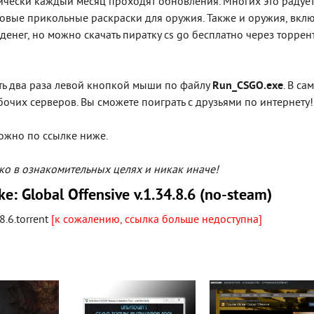
тически каждый месяц проходят обновления. Многих это радует
новые прикольные раскраски для оружия. Также и оружия, вкл
денег, но можно скачать пиратку cs go бесплатно через торрен
уть два раза левой кнопкой мыши по файлу
Run_CSGO.exe
. В са
бочих серверов. Вы сможете поиграть с друзьями по интернету!
жно по ссылке ниже.
ко в ознакомительных целях и никак иначе!
e: Global Offensive v.1.34.8.6 (no-steam)
8.6.torrent
[к сожалению, ссылка больше недоступна]