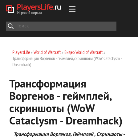
PlayersLife
»
World of Warcraft
»
Видео World of Warcraft
»
Трансформация Воргенов - геймплей, скриншоты (WoW Cataclysm -
Dreamhack)
Трансформация
Воргенов - геймплей,
скриншоты (WoW
Cataclysm - Dreamhack)
Трансформация Воргенов, Геймплей , Скриншоты -