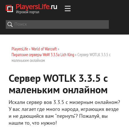
PlayersLife
»
World of Warcraft
»
Пиратские серверы WoW 3.3.5a Lich King
» Сервер WOTLK 3.3.5 с
маленьким онлайном
Сервер WOTLK 3.3.5 с
маленьким онлайном
Искали сервер вов 3.3.5 с мизерным онлайном?
У вас лагает где много народа, играющих везде
и не дающийся вам "пернуть"? Пожалуй, вы
нашли то, что нужно!