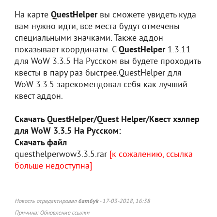
На карте
QuestHelper
вы сможете увидеть куда
вам нужно идти, все места будут отмечены
специальными значками. Также аддон
показывает координаты. С
QuestHelper
1.3.11
для WoW 3.3.5 На Русском вы будете проходить
квесты в пару раз быстрее.QuestHelper для
WoW 3.3.5 зарекомендовал себя как лучший
квест аддон.
Скачать QuestHelper/Quest Helper/Квест хэлпер
для WoW 3.3.5 На Русском:
Скачать файл
questhelperwow3.3.5.rar
[к сожалению, ссылка
больше недоступна]
6am6yk
Новость отредактировал
- 17-03-2018, 16:38
Причина: Обновление ссылки