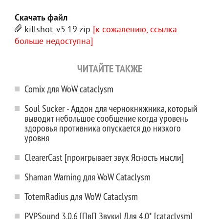
Скачать файл
killshot_v5.19.zip
[к сожалению, ссылка
больше недоступна]
ЧИТАЙТЕ ТАКЖЕ
Comix для WoW cataclysm
Soul Sucker - Аддон для чернокнижника, который
выводит небольшое сообщение когда уровень
здоровья противника опускается до низкого
уровня
ClearerCast [проигрывает звук Ясность мысли]
Shaman Warning для WoW Cataclysm
TotemRadius для WoW Cataclysm
PVPSound 3.0.6 [ПвП Звуки] Для 4.0* [cataclysm]