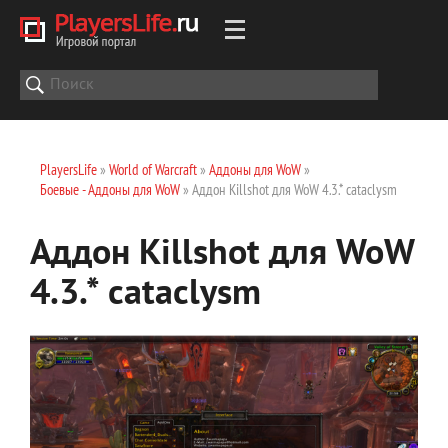
PlayersLife
»
World of Warcraft
»
Аддоны для WoW
»
Боевые - Аддоны для WoW
» Аддон Killshot для WoW 4.3.* cataclysm
Аддон Killshot для WoW
4.3.* cataclysm