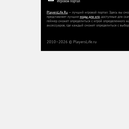
PlayersLife.Ru
— лучший игровой портал. Здесь вы смо
представляет лучшие
моды для игр
, доступные для ск
геймер сможет определиться с игрой определенного ж
аксессуаров, где каждый сможет определиться с выбор
2010–
2026 © PlayersLife.ru