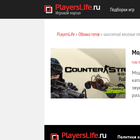
Подборки игр
PlayersLife
»
Облако тегов
» sourcemod веселые п
Мо
FUN 
Мод
кат
зву
раз
Политика 