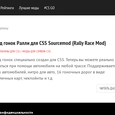
Рейтинги
Лучшие моды
#CS GO
лагины
д гонок Ралли для CSS Sourcemod (Rally Race Mod)
ПЛАГИНЫ ДЛЯ CSS
/
МОДЫ ДЛЯ СЕРВЕРА CSS
 гонок специально создан для CSS. Теперь вы можете реально
аться при помощи автомобиля на любой трассе. Поддерживает
к автомобилей, нитро для авто, 16 гоночных дорог в виде
личных карт, чекпойнты и т.д.
ЧИТАТЬ ДА
конфиденциальности