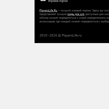
PlayersLife.Ru
— лучший игровой портал. Здесь вы смо
представляет лучшие
моды для игр
, доступные для ск
геймер сможет определиться с игрой определенного ж
аксессуаров, где каждый сможет определиться с выбор
2010–
2026 © PlayersLife.ru