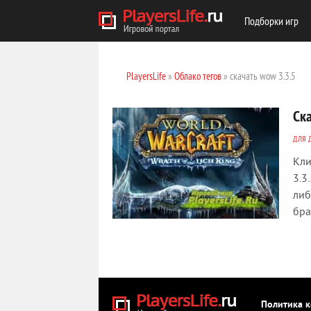
Подборки игр
PlayersLife
»
Облако тегов
» скачать wow 3.3.5
Ска
ДЛЯ 
Кли
3.3
либ
бра
Политика 