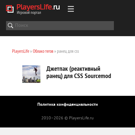
PlayersLife
»
Облако тегов
» ранец для css
Джетпак (реактивный
ранец) для CSS Sourcemod
Политика конфиденциальности
2010–
2026 © PlayersLife.ru