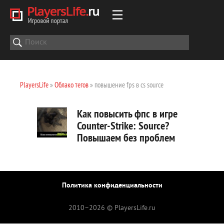
PlayersLife
»
Облако тегов
» повышение fps в cs source
Как повысить фпс в игре
Counter-Strike: Source?
Повышаем без проблем
Политика конфиденциальности
2010–
2026 © PlayersLife.ru