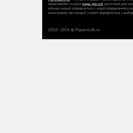
представляет лучшие
моды для игр
, доступные для ск
геймер сможет определиться с игрой определенного ж
аксессуаров, где каждый сможет определиться с выбор
2010–
2026 © PlayersLife.ru