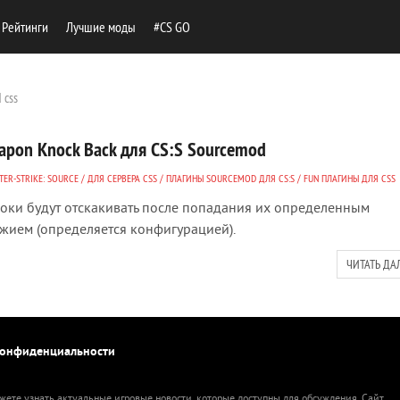
Рейтинги
Лучшие моды
#CS GO
 css
apon Knock Back для CS:S Sourcemod
ER-STRIKE: SOURCE
/
ДЛЯ СЕРВЕРА CSS
/
ПЛАГИНЫ SOURCEMOD ДЛЯ CS:S
/
FUN ПЛАГИНЫ ДЛЯ CSS
оки будут отскакивать после попадания их определенным
жием (определяется конфигурацией).
ЧИТАТЬ ДА
конфиденциальности
жете узнать актуальные игровые новости, которые доступны для обсуждения. Сайт