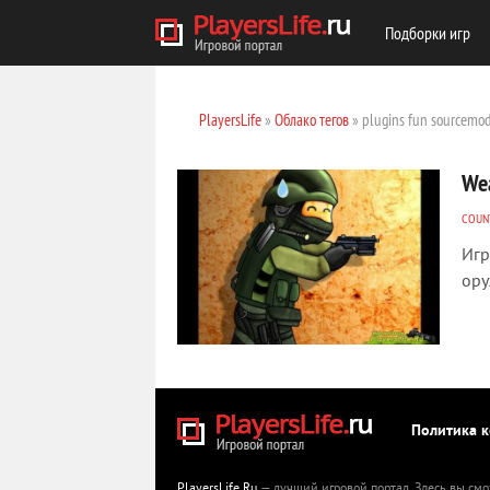
Подборки игр
PlayersLife
»
Облако тегов
» plugins fun sourcemod
We
COUNT
Игр
ору
Политика 
PlayersLife.Ru
— лучший игровой портал. Здесь вы смо