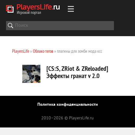
PlayersLife
»
Облако тегов
» плагины для зомби мода ксс
[CS:S, ZRiot & ZReloaded]
Эффекты гранат v 2.0
Политика конфиденциальности
2010–
2026 © PlayersLife.ru