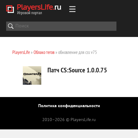
PlayersLife
»
Облако тегов
» обновление для css v75
Патч CS:Source 1.0.0.75
Политика конфиденциальности
2010–
2026 © PlayersLife.ru