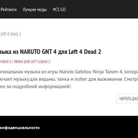
Рейтинги
Лучшие моды
#CS GO
left 4 dead 2
зыка из NARUTO GNT 4 для Left 4 Dead 2
4 DEAD 2
/
ЗВУКИ ДЛЯ LEFT 4 DEAD 2
гинальная музыка из игры Naruto Gekitou Ninja Taisen 4, котор
ючает музыку для ведьмы, танка и побег для выживания. Смотр
ео за подробной информацией!
ЧИТАТЬ ДА
конфиденциальности