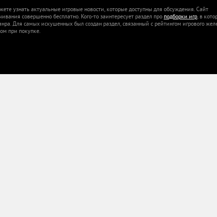
жете узнать актуальные игровые новости, которые доступны для обсуждения. Сайт
ачивания совершенно бесплатно. Кого-то заинтересует раздел про
подборки игр
, в кот
анра. Для самых искушенных был создан раздел, связанный с рейтингом игрового жел
ом при покупке.