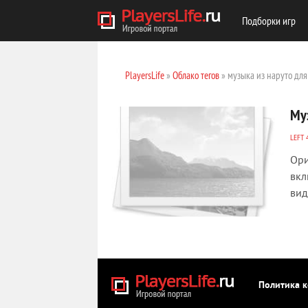
Подборки игр
PlayersLife
»
Облако тегов
» музыка из наруто для 
Му
LEFT 
Ори
вкл
вид
Политика 