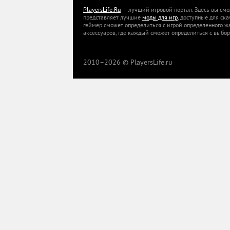
PlayersLife.Ru
— лучший игровой портал. Здесь вы смо
представляет лучшие
моды для игр
, доступные для ск
геймер сможет определиться с игрой определенного ж
аксессуаров, где каждый сможет определиться с выбор
2010–
2026 © PlayersLife.ru