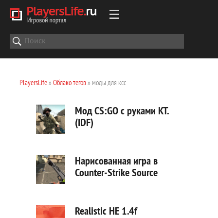
PlayersLife
»
Облако тегов
» моды для ксс
Мод CS:GO с руками КТ.
(IDF)
Нарисованная игра в
Counter-Strike Source
Realistic HE 1.4f