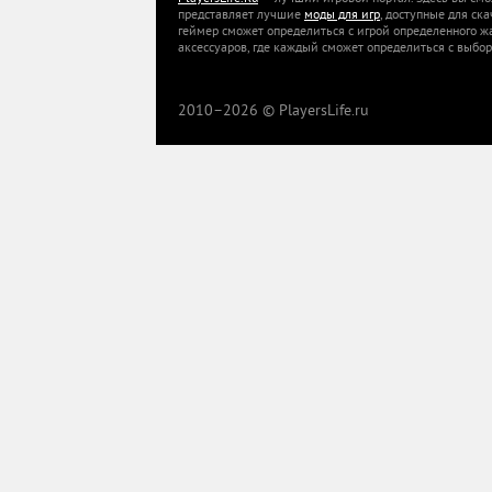
представляет лучшие
моды для игр
, доступные для ск
геймер сможет определиться с игрой определенного ж
аксессуаров, где каждый сможет определиться с выбор
2010–
2026 © PlayersLife.ru