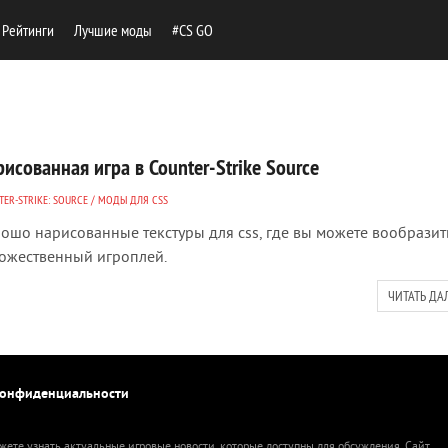
Рейтинги
Лучшие моды
#CS GO
исованная игра в Counter-Strike Source
ER-STRIKE: SOURCE
/
МОДЫ ДЛЯ CSS
ошо нарисованные текстуры для css, где вы можете вообразит
ожественный игроплей.
ЧИТАТЬ ДА
конфиденциальности
жете узнать актуальные игровые новости, которые доступны для обсуждения. Сайт