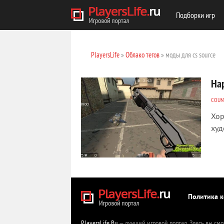
Подборки игр
PlayersLife
»
Облако тегов
» моды для cs source
Нар
COUNT
Хор
худ
Политика 
PlayersLife.Ru
— лучший игровой портал. Здесь вы смо