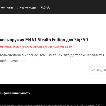
Рейтинги
Лучшие моды
#CS GO
s
дель оружия M4A1 Stealth Edition для Sig550
ER-STRIKE: SOURCE
/
МОДЕЛИ ОРУЖИЯ ДЛЯ CSS
/
МОДЕЛИ SIG 550
ель сделана в красиво-темных тонах, что даст вам насладится
ной гармонией.
ЧИТАТЬ ДА
конфиденциальности
жете узнать актуальные игровые новости, которые доступны для обсуждения. Сайт