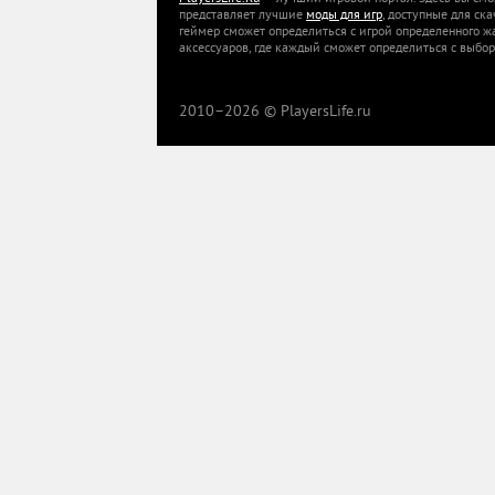
представляет лучшие
моды для игр
, доступные для ск
геймер сможет определиться с игрой определенного ж
аксессуаров, где каждый сможет определиться с выбор
2010–
2026 © PlayersLife.ru