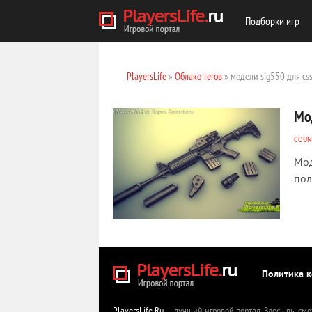
Подборки игр
PlayersLife
»
Облако тегов
» модели sig550 для cs
Мо
COUNT
Мод
пол
Политика 
PlayersLife.Ru
— лучший игровой портал. Здесь вы смо