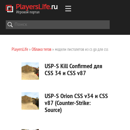
PlayersLife
»
Облако тегов
» модели пистолетов из cs go для css
USP-S Kill Confirmed для
CSS 34 и CSS v87
USP-S Orion CSS v34 и CSS
v87 (Counter-Strike:
Source)