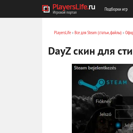
Подборки игр
PlayersLife
»
Все для Steam (статьи, файлы)
»
Офор
DayZ скин для ст