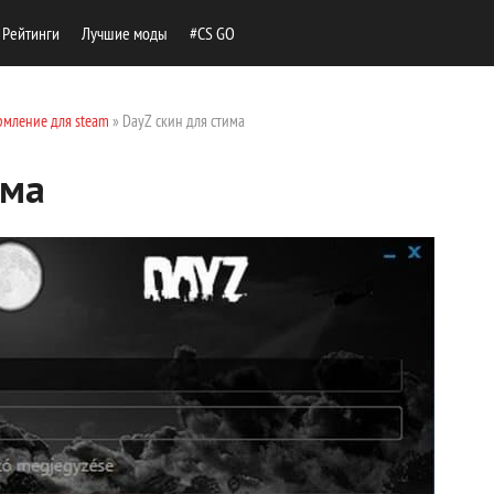
Рейтинги
Лучшие моды
#CS GO
мление для steam
» DayZ скин для стима
има