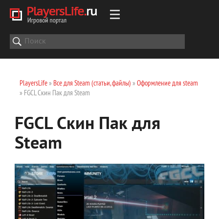
PlayersLife
»
Все для Steam (статьи, файлы)
»
Оформление для steam
» FGCL Скин Пак для Steam
FGCL Скин Пак для
Steam