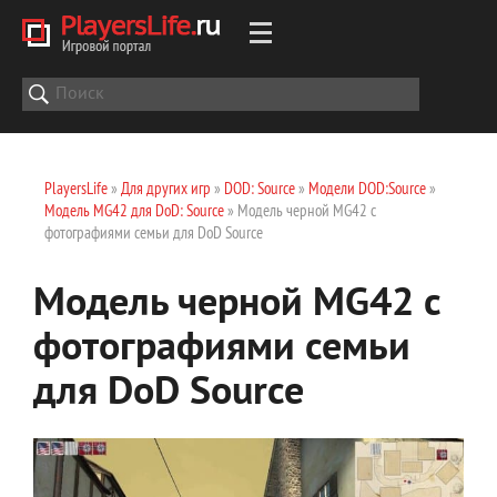
PlayersLife
»
Для других игр
»
DOD: Source
»
Модели DOD:Source
»
Модель MG42 для DoD: Source
» Модель черной MG42 с
фотографиями семьи для DoD Source
Модель черной MG42 с
фотографиями семьи
для DoD Source