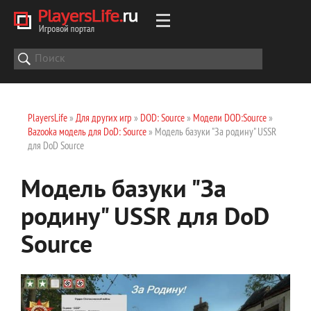
PlayersLife
»
Для других игр
»
DOD: Source
»
Модели DOD:Source
»
Bazooka модель для DoD: Source
» Модель базуки "За родину" USSR
для DoD Source
Модель базуки "За
родину" USSR для DoD
Source