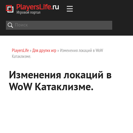
PlayersLife
»
Для других игр
» Изменения локаций в WoW
Катаклизме.
Изменения локаций в
WoW Катаклизме.