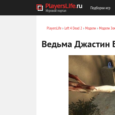
Подборки игр
PlayersLife
»
Left 4 Dead 2
»
Модели
»
Модели Зо
Ведьма Джастин Б