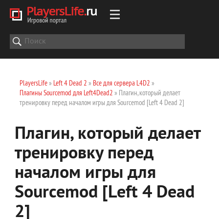
PlayersLife
»
Left 4 Dead 2
»
Все для сервера L4D2
»
Плагины Sourcemod для Left4Dead2
» Плагин, который делает
тренировку перед началом игры для Sourcemod [Left 4 Dead 2]
Плагин, который делает
тренировку перед
началом игры для
Sourcemod [Left 4 Dead
2]