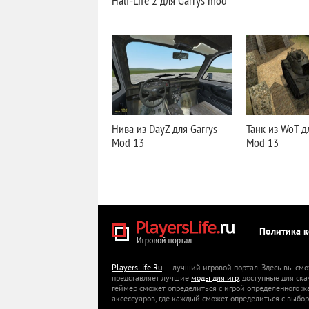
Half-Life 2 для Garrys mod
Нива из DayZ для Garrys
Танк из WoT д
Mod 13
Mod 13
Политика 
PlayersLife.Ru
— лучший игровой портал. Здесь вы смо
представляет лучшие
моды для игр
, доступные для ск
геймер сможет определиться с игрой определенного ж
аксессуаров, где каждый сможет определиться с выбор