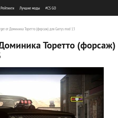
Рейтинги
Лучшие моды
#CS GO
ger от Доминика Торетто (форсаж) для Garrys mod 13
 Доминика Торетто (форсаж)
3