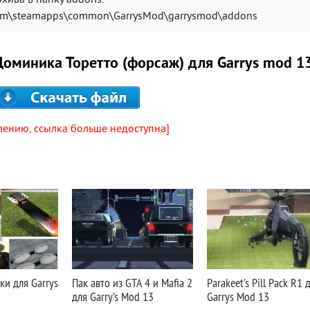
рхива в папку addons.
eam\steamapps\common\GarrysMod\garrysmod\addons
Доминика Торетто (форсаж) для Garrys mod 1
лению, ссылка больше недоступна]
и для Garrys
Пак авто из GTA 4 и Mafia 2
Parakeet’s Pill Pack R1 
для Garry’s Mod 13
Garrys Mod 13