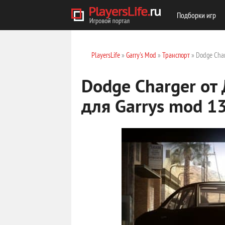
Подборки игр
PlayersLife
»
Garry's Mod
»
Транспорт
» Dodge Char
Dodge Charger от
для Garrys mod 1