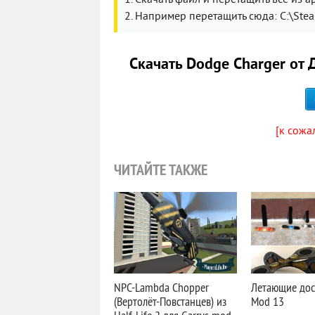
1. Скачать файл и перетащить всё из а
2. Например перетащить сюда: C:\St
Скачать Dodge Charger от 
[к сожа
ЧИТАЙТЕ ТАКЖЕ
NPC-Lambda Chopper
Летающие доск
(Вертолёт-Повстанцев) из
Mod 13