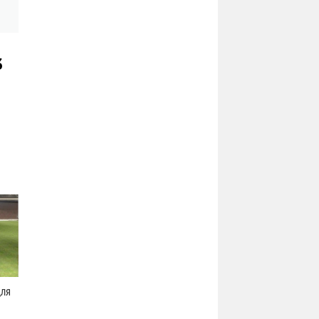
3
для