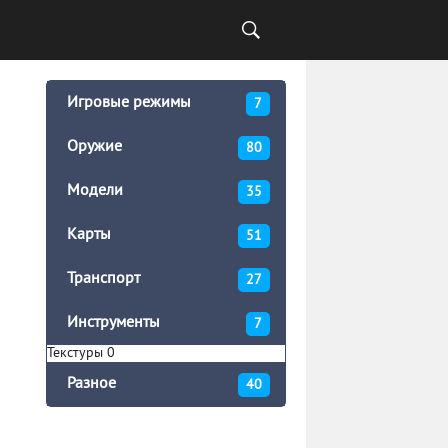
Игровые режимы
7
Оружие
80
Модели
35
Карты
51
Транспорт
27
Инструменты
7
Текстуры
0
Разное
40