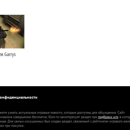
ля Garrys
конфиденциальности
жете узнать актуальные игровые новости, которые доступны для обсуждения. Сайт
ачивания совершенно бесплатно. Кого-то заинтересует раздел про
подборки игр
, в кот
анра. Для самых искушенных был создан раздел, связанный с рейтингом игрового жел
ом при покупке.