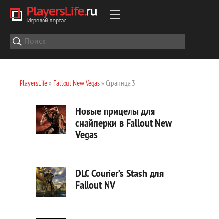
PlayersLife
»
Fallout New Vegas
» Страница 3
Новые прицелы для
снайперки в Fallout New
Vegas
DLC Courier’s Stash для
Fallout NV