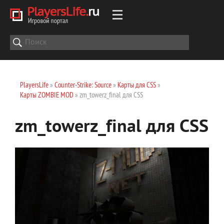
PlayersLife
»
Counter-Strike: Source
»
Карты для CSS
»
Карты ZOMBIE MOD
» zm_towerz_final для CSS
zm_towerz_final для CSS