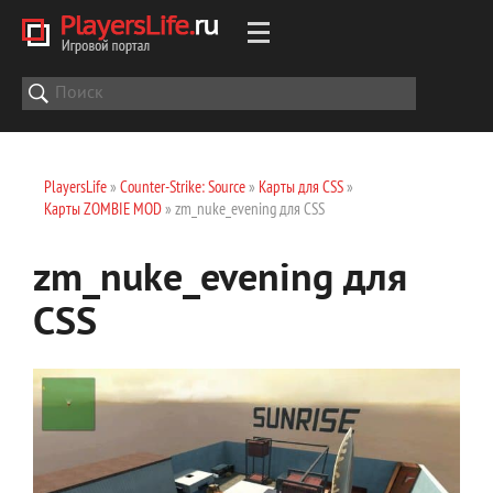
PlayersLife
»
Counter-Strike: Source
»
Карты для CSS
»
Карты ZOMBIE MOD
» zm_nuke_evening для CSS
zm_nuke_evening для
CSS