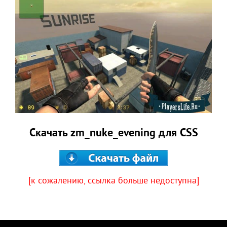
Скачать zm_nuke_evening для CSS
[к сожалению, ссылка больше недоступна]