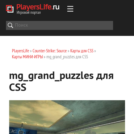
PlayersLife
»
Counter-Strike: Source
»
Карты для CSS
»
Карты МИНИ-ИГРЫ
» mg_grand_puzzles для CSS
mg_grand_puzzles для
CSS