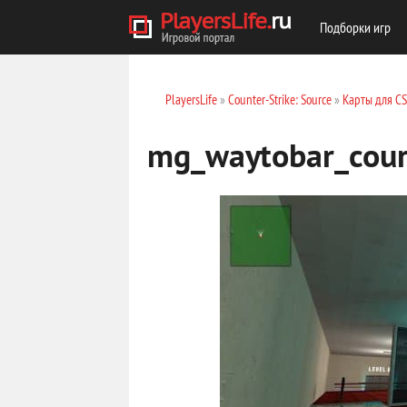
Подборки игр
PlayersLife
»
Counter-Strike: Source
»
Карты для C
mg_waytobar_cour