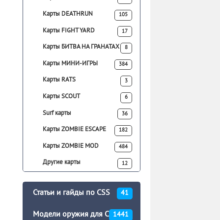
Карты DEATHRUN
105
Карты FIGHT YARD
17
Карты БИТВА НА ГРАНАТАХ
8
Карты МИНИ-ИГРЫ
384
Карты RATS
3
Карты SCOUT
6
Surf карты
36
Карты ZOMBIE ESCAPE
182
Карты ZOMBIE MOD
484
Другие карты
12
Статьи и гайды по CSS
41
Модели оружия для CSS
1441